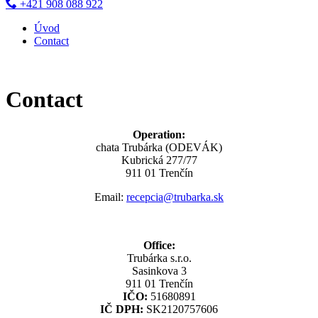
+421 908 088 922
Úvod
Contact
Contact
Operation:
chata Trubárka (ODEVÁK)
Kubrická 277/77
911 01 Trenčín
Email:
recepcia@trubarka.sk
Office:
Trubárka s.r.o.
Sasinkova 3
911 01 Trenčín
IČO:
51680891
IČ DPH:
SK2120757606